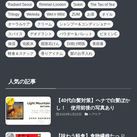
Radiant Seoul
Rimmel-London
Sukin
The Tao of Tea
Trilogy
Weleda
Wet n Wild
ZUM
お茶
オイル
オーラルケア
クリーム
シャンプー＆コンディショナー
スパイス
デオドラント
パウダー＆パレット
ビタミンC
保湿
化粧水
固形石けん
日焼け関係
美容液
軽食＆スナック
香りアイテム
髪のお手入れ
人気の記事
【40代白髪対策】ヘナで白髪ぼか
し！ 使用前後の写真あり
2023年1月22日
ヘアケア
【味わう軽食】食物繊維たっぷ