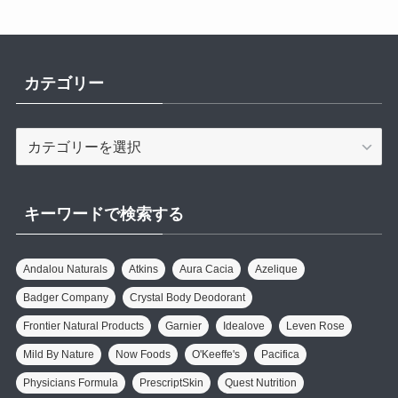
カテゴリー
カ
テ
ゴ
リ
キーワードで検索する
ー
Andalou Naturals
Atkins
Aura Cacia
Azelique
Badger Company
Crystal Body Deodorant
Frontier Natural Products
Garnier
Idealove
Leven Rose
Mild By Nature
Now Foods
O'Keeffe's
Pacifica
Physicians Formula
PrescriptSkin
Quest Nutrition