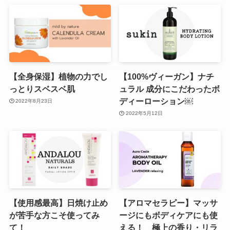
【全身保湿】植物の力でし
【100%ヴィーガン】ナチ
っとりスベスベ肌
ュラル 成分にこだわったボ
ディーローション￼
2022年8月23日
2022年5月12日
【使用感最高】日焼け止め
【アロマセラピー】マッサ
が苦手な方こそ使ってみ
ージにもボディケアにも使
て！
える！ 極上の香り・リラ