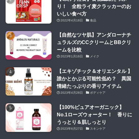
り！ 全粒ライ麦クラッカーのお
いしい食べ方
2022年4月18日
食品
【自然なツヤ肌】アンダローナチ
ュラルズのCCクリームとBBクリ
ームを比較
2023年1月16日
メイク
【エキゾチック＆オリエンタル 】
誰かとかぶる可能性低め？ 異国
情緒たっぷりの香りアイテム
2023年4月28日
ボディケア
【100%ピュアオーガニック】
No.1ローズウォーター！ 香りに
うっとり＆肌しっとり
2023年6月27日
スキンケア