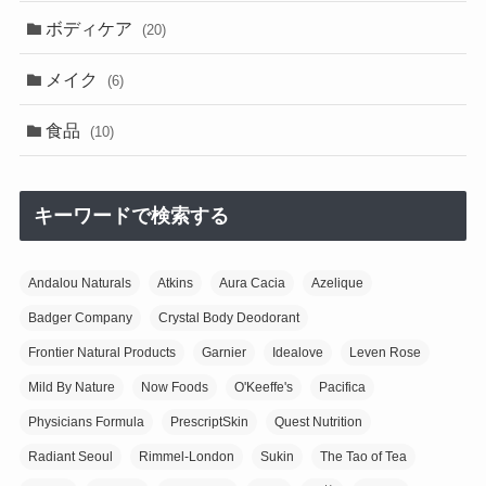
ボディケア
(20)
メイク
(6)
食品
(10)
キーワードで検索する
Andalou Naturals
Atkins
Aura Cacia
Azelique
Badger Company
Crystal Body Deodorant
Frontier Natural Products
Garnier
Idealove
Leven Rose
Mild By Nature
Now Foods
O'Keeffe's
Pacifica
Physicians Formula
PrescriptSkin
Quest Nutrition
Radiant Seoul
Rimmel-London
Sukin
The Tao of Tea