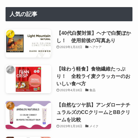
人気の記事
【40代白髪対策】ヘナで白髪ぼか
し！ 使用前後の写真あり
2023年1月22日
ヘアケア
【味わう軽食】食物繊維たっぷ
り！ 全粒ライ麦クラッカーのお
いしい食べ方
2022年4月18日
食品
【自然なツヤ肌】アンダローナチ
ュラルズのCCクリームとBBクリ
ームを比較
2023年1月16日
メイク