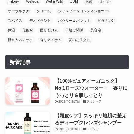
Trilogy
Weleda
Wet n Wild
ZUM
お茶
オイル
オーラルケア
クリーム
シャンプー＆コンディショナー
スパイス
デオドラント
パウダー＆パレット
ビタミンC
保湿
化粧水
固形石けん
日焼け関係
美容液
軽食＆スナック
香りアイテム
髪のお手入れ
新着記事
【100%ピュアオーガニック】
No.1ローズウォーター！ 香りに
うっとり＆肌しっとり
2023年6月27日
スキンケア
【頭皮ケア】スッキリ地肌に整え
るディープクレンズシャンプー
2023年6月16日
ヘアケア