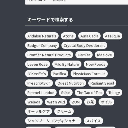
テ
ゴ
リ
キーワードで検索する
ー
Andalou Naturals
Atkins
Aura Cacia
Azelique
Badger Company
Crystal Body Deodorant
Frontier Natural Products
Garnier
Idealove
Leven Rose
Mild By Nature
Now Foods
O'Keeffe's
Pacifica
Physicians Formula
PrescriptSkin
Quest Nutrition
Radiant Seoul
Rimmel-London
Sukin
The Tao of Tea
Trilogy
Weleda
Wet n Wild
ZUM
お茶
オイル
オーラルケア
クリーム
シャンプー＆コンディショナー
スパイス