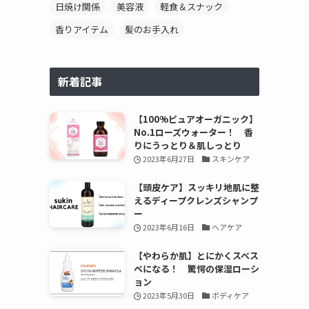
日焼け関係
美容液
軽食＆スナック
香りアイテム
髪のお手入れ
新着記事
【100%ピュアオーガニック】
No.1ローズウォーター！ 香
りにうっとり＆肌しっとり
2023年6月27日
スキンケア
【頭皮ケア】スッキリ地肌に整
えるディープクレンズシャンプ
ー
2023年6月16日
ヘアケア
【やわらか肌】とにかくスベス
ベになる！ 驚愕の保湿ローシ
ョン
2023年5月30日
ボディケア