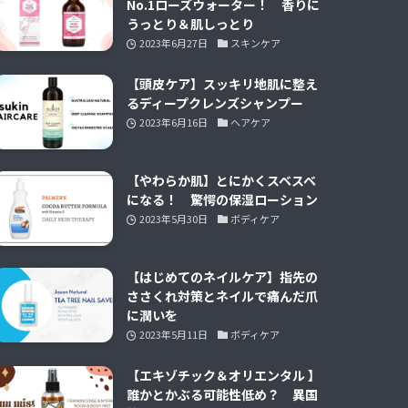
No.1ローズウォーター！ 香りに
うっとり＆肌しっとり
2023年6月27日
スキンケア
【頭皮ケア】スッキリ地肌に整え
るディープクレンズシャンプー
2023年6月16日
ヘアケア
【やわらか肌】とにかくスベスベ
になる！ 驚愕の保湿ローション
2023年5月30日
ボディケア
【はじめてのネイルケア】指先の
ささくれ対策とネイルで痛んだ爪
に潤いを
2023年5月11日
ボディケア
【エキゾチック＆オリエンタル 】
誰かとかぶる可能性低め？ 異国