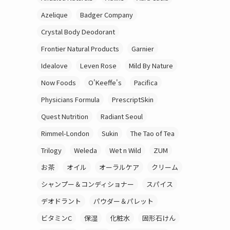
Azelique
Badger Company
Crystal Body Deodorant
Frontier Natural Products
Garnier
Idealove
Leven Rose
Mild By Nature
Now Foods
O'Keeffe's
Pacifica
Physicians Formula
PrescriptSkin
Quest Nutrition
Radiant Seoul
Rimmel-London
Sukin
The Tao of Tea
Trilogy
Weleda
Wet n Wild
ZUM
お茶
オイル
オーラルケア
クリーム
シャンプー＆コンディショナー
スパイス
デオドラント
パウダー＆パレット
ビタミンC
保湿
化粧水
固形石けん