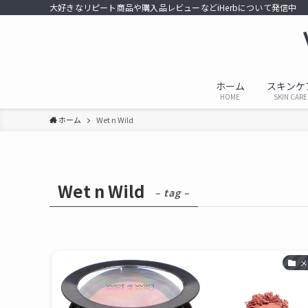
大好きなリピート商品や購入品レビューなどiHerbについて発信中
ホーム
スキンケ
HOME
SKIN CARE
ホーム
Wet n Wild
Wet n Wild
– tag –
メ