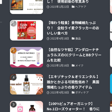
し！ 使用前後の写真あり
2023年1月22日
ヘアケア
【味わう軽食】食物繊維たっぷ
り！ 全粒ライ麦クラッカーのお
いしい食べ方
2022年4月18日
食品
【自然なツヤ肌】アンダローナチ
ュラルズのCCクリームとBBクリー
ムを比較
2023年1月16日
メイク
【エキゾチック＆オリエンタル 】
誰かとかぶる可能性低め？ 異国
情緒たっぷりの香りアイテム
2023年4月28日
ボディケア
【100%ピュアオーガニック】
No.1ローズウォーター！ 香りに