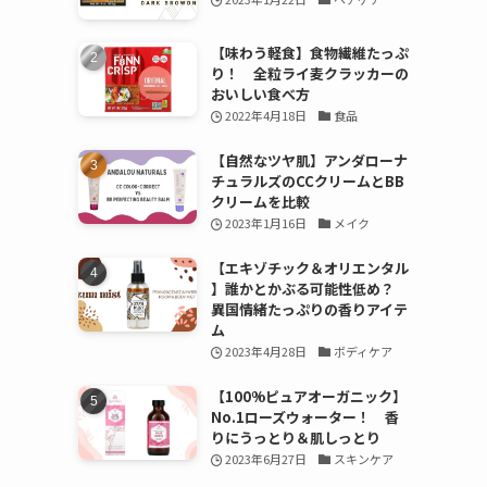
【味わう軽食】食物繊維たっぷ
り！ 全粒ライ麦クラッカーの
おいしい食べ方
2022年4月18日
食品
【自然なツヤ肌】アンダローナ
チュラルズのCCクリームとBB
クリームを比較
2023年1月16日
メイク
【エキゾチック＆オリエンタル
】誰かとかぶる可能性低め？
異国情緒たっぷりの香りアイテ
ム
2023年4月28日
ボディケア
【100%ピュアオーガニック】
No.1ローズウォーター！ 香
りにうっとり＆肌しっとり
2023年6月27日
スキンケア