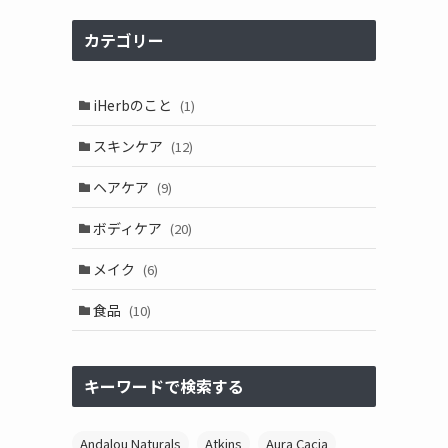
カテゴリー
iHerbのこと
(1)
スキンケア
(12)
ヘアケア
(9)
ボディケア
(20)
メイク
(6)
食品
(10)
キーワードで検索する
Andalou Naturals
Atkins
Aura Cacia