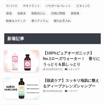
スパイス
デオドラント
パウダー＆パレット
ビタミンC
保湿
化粧水
固形石けん
日焼け関係
美容液
軽食＆スナック
香りアイテム
髪のお手入れ
新着記事
【100%ピュアオーガニック】
No.1ローズウォーター！ 香りに
うっとり＆肌しっとり
2023年6月27日
スキンケア
【頭皮ケア】スッキリ地肌に整え
るディープクレンズシャンプー
2023年6月16日
ヘアケア