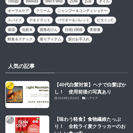
Trilogy
Weleda
Wet n Wild
ZUM
お茶
オイル
オーラルケア
クリーム
シャンプー＆コンディショナー
スパイス
デオドラント
パウダー＆パレット
ビタミンC
保湿
化粧水
固形石けん
日焼け関係
美容液
軽食＆スナック
香りアイテム
髪のお手入れ
人気の記事
【40代白髪対策】ヘナで白髪ぼか
し！ 使用前後の写真あり
2023年1月22日
ヘアケア
【味わう軽食】食物繊維たっぷ
り！ 全粒ライ麦クラッカーのお