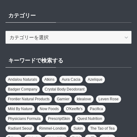
カテゴリー
カ
テ
ゴ
リ
キーワードで検索する
ー
Andalou Naturals
Atkins
Aura Cacia
Azelique
Badger Company
Crystal Body Deodorant
Frontier Natural Products
Garnier
Idealove
Leven Rose
Mild By Nature
Now Foods
O'Keeffe's
Pacifica
Physicians Formula
PrescriptSkin
Quest Nutrition
Radiant Seoul
Rimmel-London
Sukin
The Tao of Tea