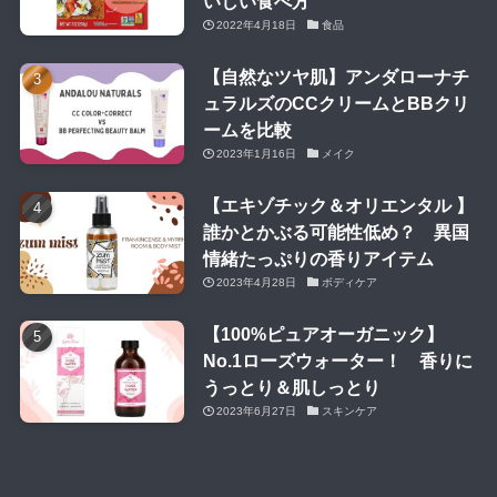
いしい食べ方
2022年4月18日
食品
【自然なツヤ肌】アンダローナチ
ュラルズのCCクリームとBBクリ
ームを比較
2023年1月16日
メイク
【エキゾチック＆オリエンタル 】
誰かとかぶる可能性低め？ 異国
情緒たっぷりの香りアイテム
2023年4月28日
ボディケア
【100%ピュアオーガニック】
No.1ローズウォーター！ 香りに
うっとり＆肌しっとり
2023年6月27日
スキンケア