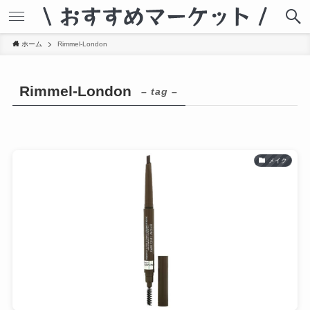
ホーム
Rimmel-London
Rimmel-London
– tag –
メイク