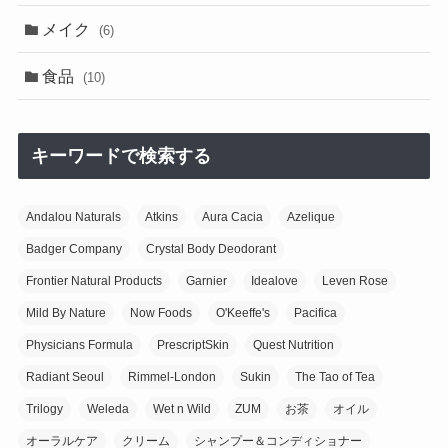
メイク
(6)
食品
(10)
キーワードで検索する
Andalou Naturals
Atkins
Aura Cacia
Azelique
Badger Company
Crystal Body Deodorant
Frontier Natural Products
Garnier
Idealove
Leven Rose
Mild By Nature
Now Foods
O'Keeffe's
Pacifica
Physicians Formula
PrescriptSkin
Quest Nutrition
Radiant Seoul
Rimmel-London
Sukin
The Tao of Tea
Trilogy
Weleda
Wet n Wild
ZUM
お茶
オイル
オーラルケア
クリーム
シャンプー＆コンディショナー