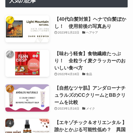
人気の記事
【40代白髪対策】ヘナで白髪ぼか
し！ 使用前後の写真あり
2023年1月22日
ヘアケア
【味わう軽食】食物繊維たっぷ
り！ 全粒ライ麦クラッカーのお
いしい食べ方
2022年4月18日
食品
【自然なツヤ肌】アンダローナチ
ュラルズのCCクリームとBBクリ
ームを比較
2023年1月16日
メイク
【エキゾチック＆オリエンタル 】
誰かとかぶる可能性低め？ 異国